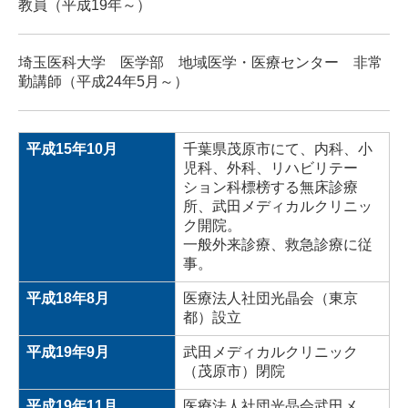
教員（平成19年～）
埼玉医科大学 医学部 地域医学・医療センター 非常
勤講師（平成24年5月～）
平成15年10月
千葉県茂原市にて、内科、小
児科、外科、リハビリテー
ション科標榜する無床診療
所、武田メディカルクリニッ
ク開院。
一般外来診療、救急診療に従
事。
平成18年8月
医療法人社団光晶会（東京
都）設立
平成19年9月
武田メディカルクリニック
（茂原市）閉院
平成19年11月
医療法人社団光晶会武田メ