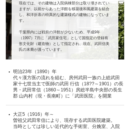
現在では、その建物は入院病棟部分は取り壊されてい
ますが、以前からあった洋館を移築後和風建築を結合
し、和洋折衷の特異的な建築様式の建物になっていま
す。

千葉県内には戦前の洋館が少ないため、平成9年
（1997）7月に「武田家住宅」として国指定の登録有
形文化財（建造物）として指定され、現在、武田信美
氏の末裔が護っています。
明治23年（1890）年
代々漢方医の流れを組む、房州武田一族の上総武田
家十七世当主で医師の武田 行信（18??～1901）の長
男・武田常信（1860～1951）房総半島中央部の長生
郡 山内村（現・長南町）に「武田医院」を開業
大正5（1916）年～
曽祖父武田常信により、現存する武田医院建築。
当時としては珍しい近代的な手術室、分娩室、入院