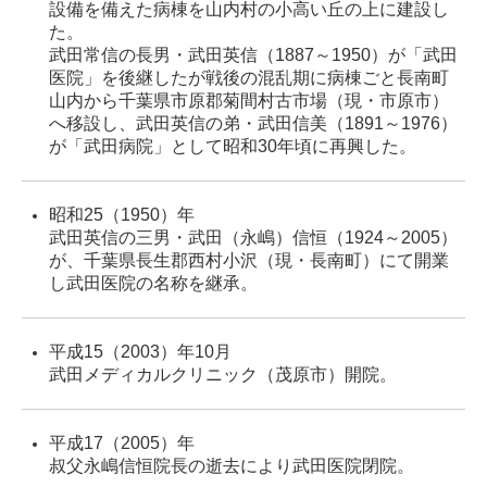
設備を備えた病棟を山内村の小高い丘の上に建設し
た。
武田常信の長男・武田英信（1887～1950）が「武田
医院」を後継したが戦後の混乱期に病棟ごと長南町
山内から千葉県市原郡菊間村古市場（現・市原市）
へ移設し、武田英信の弟・武田信美（1891～1976）
が「武田病院」として昭和30年頃に再興した。
昭和25（1950）年
武田英信の三男・武田（永嶋）信恒（1924～2005）
が、千葉県長生郡西村小沢（現・長南町）にて開業
し武田医院の名称を継承。
平成15（2003）年10月
武田メディカルクリニック（茂原市）開院。
平成17（2005）年
叔父永嶋信恒院長の逝去により武田医院閉院。