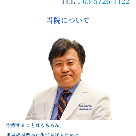
TEL：
03-5726-1122
設備紹介
当院について
病後児保育室
居宅介護支援事業所
アクセス
お知らせ
ブログ
治療することはもちろん、
患者様が豊かな生活を送るための