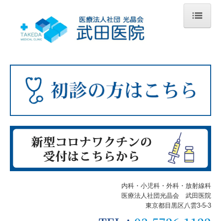
ホーム
当院について
当院の特徴
診療のご案内
内科
外科
小児科
内科・小児科・外科・放射線科
放射線科
医療法人社団光晶会 武田医院
東京都目黒区八雲3-5-3
初診の方へ