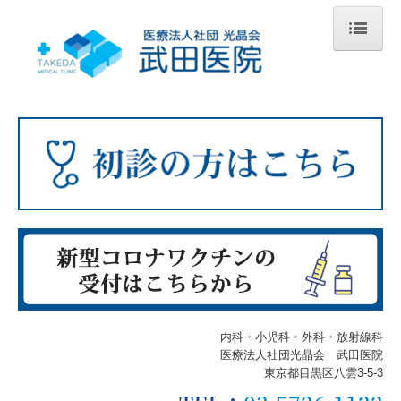
ホーム
当院について
当院の特徴
診療のご案内
内科
外科
小児科
内科・小児科・外科・放射線科
放射線科
医療法人社団光晶会 武田医院
東京都目黒区八雲3-5-3
初診の方へ